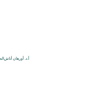
أ.د. أورهان أتاش
الص