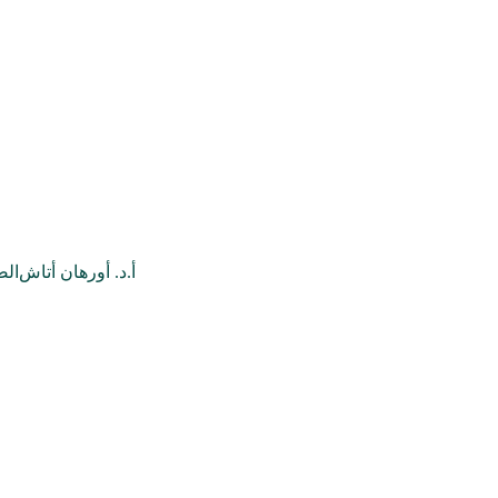
أ.د. أورهان أتاش
الص
جميع المؤلفات
علم الزمن 
والوقت