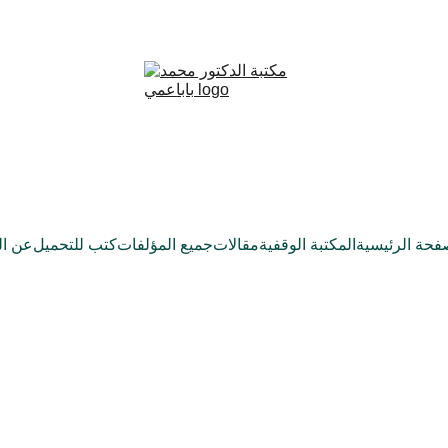
فحة الرئيسية
المكتبة الوقفية
مقالات
جميع المؤلفات
كتب للتحميل
عن ال
فتاوى الإمام جابر بن زيد
İmâm Câbir b. Zeyd FETVALARI
ترجمة وتحقيق: أورهان أتاش- Orhan Ateş