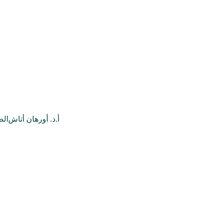
أ.د. أورهان أتاش
الص