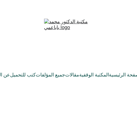
فحة الرئيسية
المكتبة الوقفية
مقالات
جميع المؤلفات
كتب للتحميل
عن ال
الاستبداد - تاريخ المَقْصِيِّينْ
أورهان أتاش- Orhan Ateş