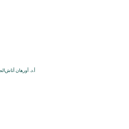
أ.د. أورهان أتاش
الص