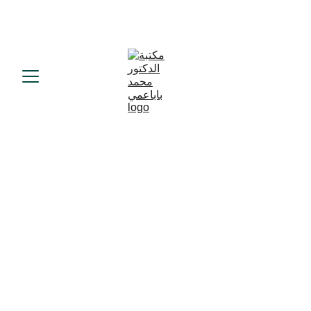
غاية المراد في نظم الاعتقاد
Muhtasar-İbazi İnanç Esasları
ترجمة وتحقيق: أورهان أتاش- Orhan Ateş