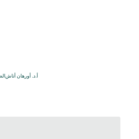
أ.د. أورهان أتاش
الص